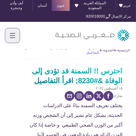
المملكة العربية
أنف وأذن
عربي
عيون
أسنان
السعودية
وحنجرة
مركز الاتصال
920018000
احترس !! السمنة قد تؤدى إلى الوفاة &#8230; اقرأ
الرئيسية
المدونة
التفاصيل
احترس !! السمنة قد تؤدى إلى
الوفاة &#8230; اقرأ التفاصيل
١٥ أغسطس ٢٠٢٤
شارك
يختلف تعريف السمنة بناءً على الدراسات
الحديثة، بشكل عام تشير إلى أن الشخص وزنه
أكبر من الوزن الصحي الطبيعي و خاصة إذا كان
الوزن الزائد هو زيادة الدهون في الجسم لأننا