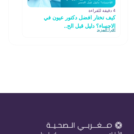
4 دقيقة للقراءة
كيف تختار افضل دكتور عيون في
الاحساء؟ دليل قبل الح..
اقرأ المزيد