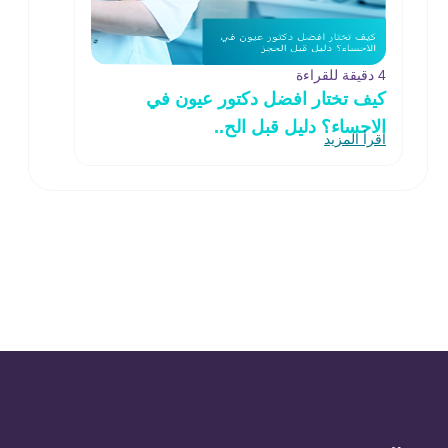
4 دقيقة للقراءة
كيف تختار افضل دكتور عيون في
الاحساء؟ دليل قبل الح..
اقرأ المزيد