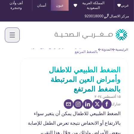
المملكة العربية
أنف وأذن
عربي
عيون
أسنان
السعودية
وحنجرة
مركز الاتصال
920018000
الضغط الطبيعي للاطفال وأمراض العين المرتبطة
الرئيسية
المدونة
بالضغط المرتفع
الضغط الطبيعي للاطفال
وأمراض العين المرتبطة
بالضغط المرتفع
١٥ أغسطس ٢٠٢٤
شارك
الضغط الطبيعي للاطفال يمكن أن يتغير سواء
بالارتفاع أو الانخفاض نتيجة تعرض الطفل للإصابة
ببعض الأمراض ولذلك من خلال هذا التقرير