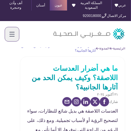
المملكة العربية
أنف وأذن
عربي
عيون
أسنان
السعودية
وحنجرة
مركز الاتصال
920018000
ما هي أضرار العدسات اللاصقة؟ وكيف يمكن الحد من
الرئيسية
المدونة
آثارها الجانبية؟
ما هي أضرار العدسات
اللاصقة؟ وكيف يمكن الحد من
آثارها الجانبية؟
٢١ أكتوبر ٢٠٢٤
شارك
العدسات اللاصقة هي بديل شائع للنظارات، سواء
لتصحيح الرؤية أو لأسباب تجميلية. ومع ذلك، على
الرغم من الراحة التي توفرها، إلا أنها تأتي مع