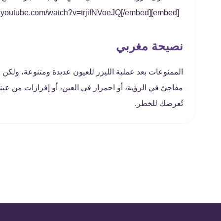
[embed]https://www.youtube.com/watch?v=trjifNVoeJQ[/embed]
نصيحة مغربي
الممنوعات بعد عملية الليزر للعيون عديدة ومتنوعة، ولكن ال
مفاجئ في الرؤية، أو احمرار في العين، أو إفرازات من عي
تُعرضك للخطر.