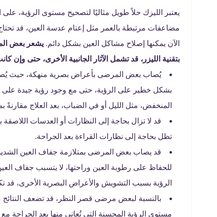
يعتبر الليزك حلاً طويل مثاليًا لتصحيح مستوى الرؤية، على 
مضاعفات مرتبطة بالعمر مثل إعتام عدسة العين، قد تحتاج أي
الآن يمكنها إصلاح مشاكل العين بشكل دائم.
بتقنية الليزر، قد تشمل الآثار الجانبية الأخرى، حتى وإن كانت
يُصاب بعض المرضى بأعراض بصرية منهكة، حيث يُصاب 
بشكل خطير على الرؤية، حتى مع وجود رؤية جيدة على مخ
المنخفض، مثل الليل أو في الضباب، بعد العلاج مقارنةً بما
قد لا تزال بحاجة إلى النظارات أو العدسات اللاصقة 
تظل بحاجة إلى نظارات القراءة بعد الجراحة.
قد يصاب بعض المرضى بمتلازمة جفاف العين الشديدة، 
للحفاظ على رطوبة العين وراحتها، لا يتسبب جفاف العي
الرؤية بسبب التشويش والأعراض البصرية الأخرى، قد تكون 
بالنسبة لبعض مرضى قصر النظر، قد تضعف النتائج مع 
مستوى الرؤية المحسنة التي تُعاني منها بعد الجراحة مع 