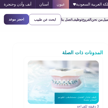
كة العربية السعودية
عيون
أسنان
أنف وأذن وحنجرة
احجز موعد
ميل
من نحن
الفروع
توظيف
اتصل بنا
ابحث عن طبيب
المدونات ذات الصلة
3 دقيقة للقراءة