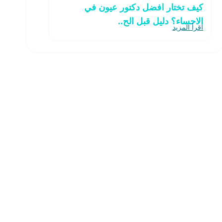
كيف تختار افضل دكتور عيون في
الاحساء؟ دليل قبل الح..
اقرأ المزيد