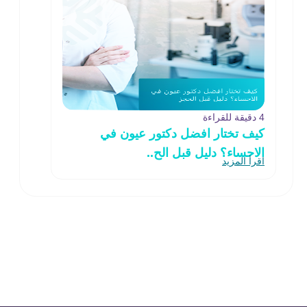
4 دقيقة للقراءة
كيف تختار افضل دكتور عيون في
الاحساء؟ دليل قبل الح..
اقرأ المزيد