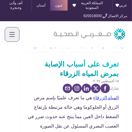
المملكة العربية
أنف وأذن
عربي
عيون
أسنان
السعودية
وحنجرة
مركز الاتصال
920018000
الرئيسية
المدونة
تعرف على أسباب الإصابة بمرض المياه الزرقاء
تعرف على أسباب الإصابة
بمرض المياه الزرقاء
١٥ أغسطس ٢٠٢٤
شارك
المياه الزرقاء
هي ما تعرف علميًا بإسم مرض
الزرق أو الجلوكوما وهي حالة مرتبطة بإرتفاع
الضغط داخل العين مما ينتج عنه حدوث ضرر في
العصب البصري المسئول عن نقل الصورة