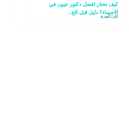
كيف تختار افضل دكتور عيون في
الاحساء؟ دليل قبل الح..
اقرأ المزيد