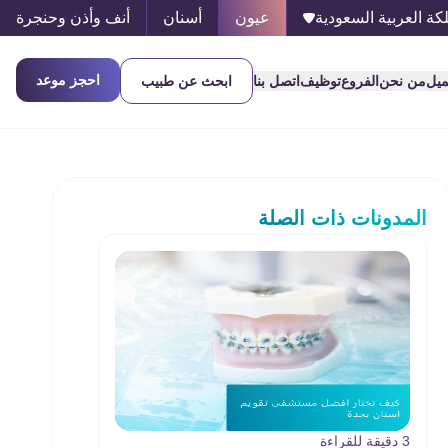
كة العربية السعودية
عيون
أسنان
أنف وأذن وحنجرة
احجز موعد
ميل
من نحن
الفروع
توظيف
اتصل بنا
ابحث عن طبيب
المدونات ذات الصلة
3 دقيقة للقراءة