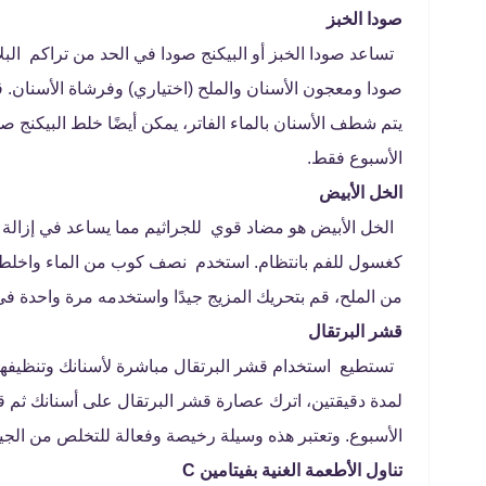
صودا الخبز
تساعد صودا الخبز أو البيكنج صودا في الحد من تراكم الب
صودا ومعجون الأسنان والملح (اختياري) وفرشاة الأسنان.
ق
يتم شطف الأسنان بالماء الفاتر، يمكن أيضًا خلط البيكنج 
الأسبوع فقط.
الخل الأبيض
الخل الأبيض هو مضاد قوي للجراثيم مما يساعد في إزالة ا
كغسول للفم بانتظام.
استخدم نصف كوب من الماء واخلط 
من الملح، قم بتحريك المزيج جيدًا واستخدمه مرة واحدة ف
قشر البرتقال
تستطيع استخدام قشر البرتقال مباشرة لأسنانك وتنظيفها 
لمدة دقيقتين، اترك عصارة قشر البرتقال على أسنانك ثم قم
الأسبوع.
وتعتبر هذه وسيلة رخيصة وفعالة للتخلص من الجير
تناول الأطعمة الغنية بفيتامين C