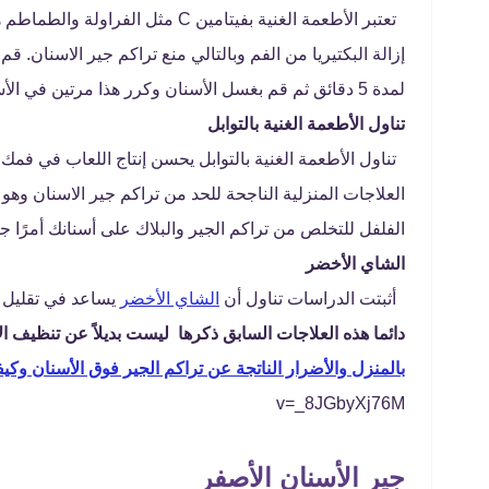
تعتبر الأطعمة الغنية بفيتامين C 
إزالة البكتيريا من الفم وبالتالي منع تراكم جير الاسنان.
قم 
لمدة 5 دقائق ثم قم بغسل الأسنان وكرر هذا مرتين في الأسبوع حتى تلاحظ الفرق.
تناول الأطعمة الغنية بالتوابل
تناول الأطعمة الغنية بالتوابل يحسن إنتاج اللعاب في فمك
العلاجات المنزلية الناجحة للحد من تراكم جير الاسنان وه
الفلفل للتخلص من تراكم الجير والبلاك على أسنانك أمرًا جيد
الشاي الأخضر
أثبتت الدراسات تناول أن
الشاي الأخضر
يساعد في تقليل ت
دائما هذه العلاجات السابق ذكرها ليست بديلاً عن تنظيف ال
بالمنزل والأضرار الناتجة عن تراكم الجير فوق الأسنان وكيفي
v=_8JGbyXj76M
جير الأسنان الأصفر