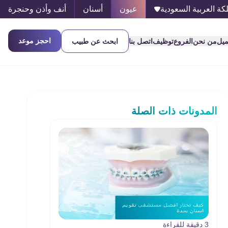
كة العربية السعودية
عيون
أسنان
أنف وأذن وحنجرة
احجز موعد
ميل
من نحن
الفروع
توظيف
اتصل بنا
ابحث عن طبيب
المدونات ذات الصلة
3 دقيقة للقراءة