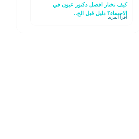
كيف تختار افضل دكتور عيون في
الاحساء؟ دليل قبل الح..
اقرأ المزيد