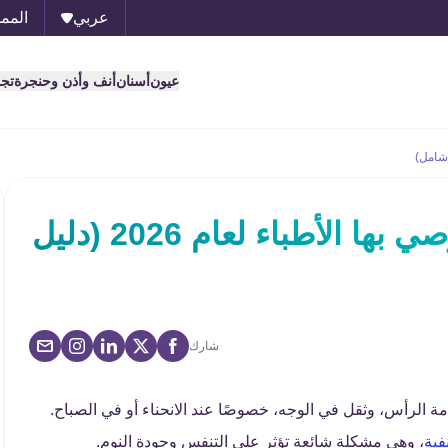
عربي
الممل
عيون
أسنان
أنف وأذن وحنجرة
تج
حبوب الجيوب الانفية التي يوصي بها الأطباء لعام 2026 (دليل
شارك
 الرأس، وثقل في الوجه، خصوصًا عند الانحناء أو في الصباح.
فية
، وهي مشكلة شائعة تؤثر على التنفس وجودة النوم.