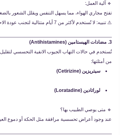
🔹 آلية العمل:
تفتح مجاري الهواء، مما يسهل التنفس ويقلل الشعور بالضغ
⚠️ تنبيه: لا تُستخدم لأكثر من 7 أيام متتالية لتجنب عودة الاحتقان بعد التوقف عنها.
3. مضادات الهيستامين (Antihistamines)
تُستخدم في حالات التهاب الجيوب الانفية التحسسي لتقليل
من أمثلتها:
سيتريزين (Cetirizine)
لوراتادين (Loratadine)
🔹 متى يوصي الطبيب بها؟
عند وجود أعراض تحسسية مرافقة مثل الحكة أو دموع العين