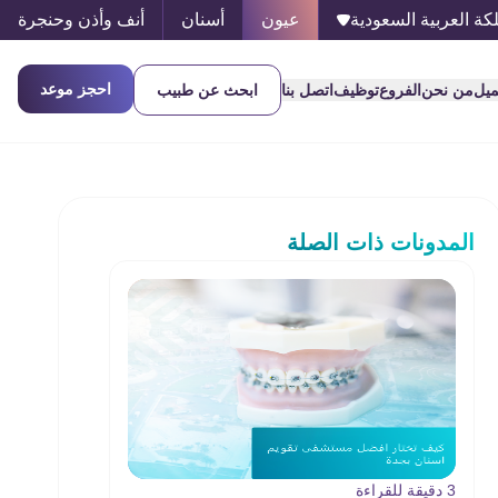
كة العربية السعودية
عيون
أسنان
أنف وأذن وحنجرة
احجز موعد
ميل
من نحن
الفروع
توظيف
اتصل بنا
ابحث عن طبيب
المدونات ذات الصلة
3 دقيقة للقراءة