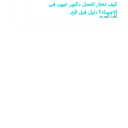
كيف تختار افضل دكتور عيون في
الاحساء؟ دليل قبل الح..
اقرأ المزيد