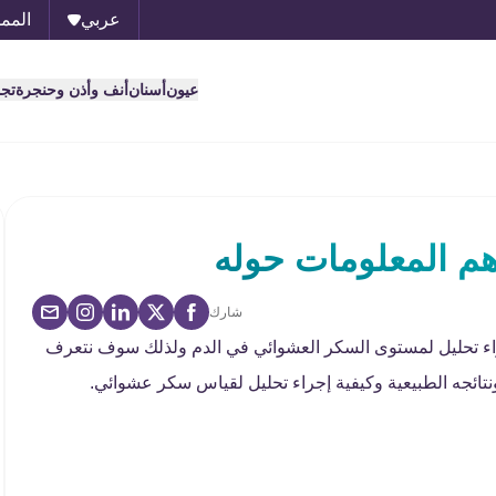
عربي
الممل
عيون
أسنان
أنف وأذن وحنجرة
تج
م المعلومات حوله
شارك
ء تحليل لمستوى السكر العشوائي في الدم ولذلك سوف نتعرف
تائجه الطبيعية وكيفية إجراء تحليل لقياس سكر عشوائي.