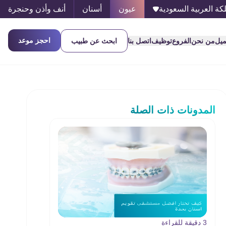
كة العربية السعودية
عيون
أسنان
أنف وأذن وحنجرة
احجز موعد
ميل
من نحن
الفروع
توظيف
اتصل بنا
ابحث عن طبيب
المدونات ذات الصلة
3 دقيقة للقراءة