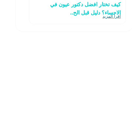
كيف تختار افضل دكتور عيون في
الاحساء؟ دليل قبل الح..
اقرأ المزيد