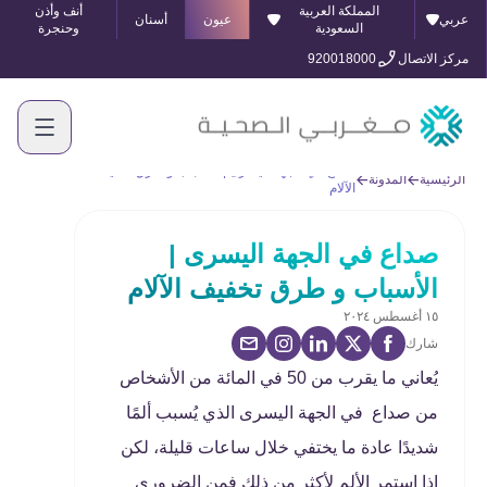
المملكة العربية
أنف وأذن
عربي
عيون
أسنان
السعودية
وحنجرة
مركز الاتصال
920018000
صداع في الجهة اليسرى | الأسباب و طرق تخفيف
الرئيسية
المدونة
الآلام
صداع في الجهة اليسرى |
الأسباب و طرق تخفيف الآلام
١٥ أغسطس ٢٠٢٤
شارك
يُعاني ما يقرب من 50 في المائة من الأشخاص
من صداع في الجهة اليسرى الذي يُسبب ألمًا
شديدًا عادة ما يختفي خلال ساعات قليلة، لكن
إذا استمر الألم لأكثر من ذلك فمن الضروري