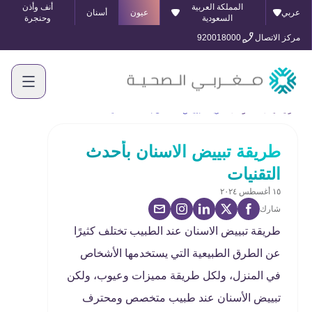
المملكة العربية
أنف وأذن
عربي
عيون
أسنان
السعودية
وحنجرة
مركز الاتصال
920018000
الرئيسية
المدونة
طريقة تبييض الاسنان بأحدث التقنيات
طريقة تبييض الاسنان بأحدث
التقنيات
١٥ أغسطس ٢٠٢٤
شارك
طريقة تبييض الاسنان عند الطبيب تختلف كثيرًا
عن الطرق الطبيعية التي يستخدمها الأشخاص
في المنزل، ولكل طريقة مميزات وعيوب، ولكن
تبييض الأسنان عند طبيب متخصص ومحترف