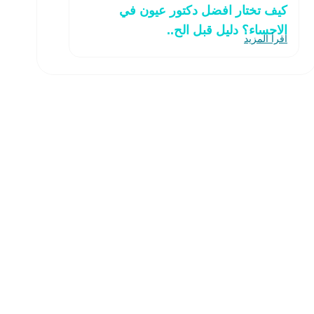
كيف تختار افضل دكتور عيون في
الاحساء؟ دليل قبل الح..
اقرأ المزيد