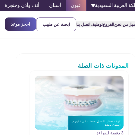
كة العربية السعودية
عيون
أسنان
أنف وأذن وحنجرة
احجز موعد
ميل
من نحن
الفروع
توظيف
اتصل بنا
ابحث عن طبيب
المدونات ذات الصلة
3 دقيقة للقراءة