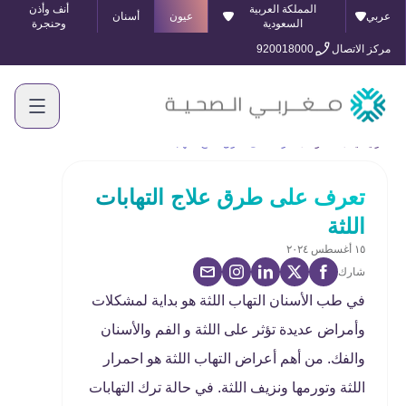
المملكة العربية
أنف وأذن
عربي
عيون
أسنان
السعودية
وحنجرة
مركز الاتصال
920018000
الرئيسية
المدونة
تعرف على طرق علاج التهابات اللثة
تعرف على طرق علاج التهابات
اللثة
١٥ أغسطس ٢٠٢٤
شارك
في طب الأسنان التهاب اللثة هو بداية لمشكلات
وأمراض عديدة تؤثر على اللثة و الفم والأسنان
والفك. من أهم أعراض التهاب اللثة هو احمرار
اللثة وتورمها ونزيف اللثة. في حالة ترك التهابات