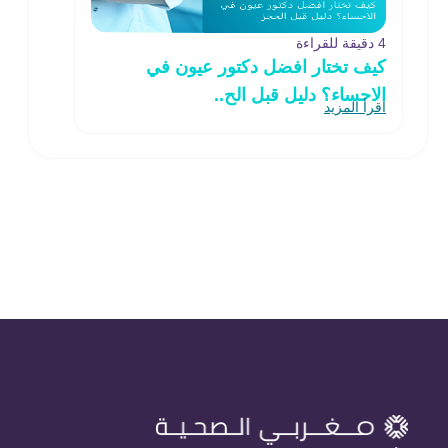
4 دقيقة للقراءة
كيف تختار افضل دكتور عيون في
الاحساء؟ دليل قبل الح..
اقرأ المزيد