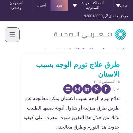
المملكة العربية
أنف وأذن
عربي
عيون
أسنان
السعودية
وحنجرة
مركز الاتصال
920018000
الرئيسية
المدونة
طرق علاج تورم الوجه بسبب الاسنان
طرق علاج تورم الوجه بسبب
الاسنان
١٥ أغسطس ٢٠٢٤
شارك
علاج تورم الوجه بسبب الاسنان يمكن معالجته عن
طريق طرق منزلية أو بتناول أدوية يصفها الطبيب
لذلك من خلال هذا التقرير سوف نتعرف على كيفية
حدوث هذا التورم وطرق معالجته.