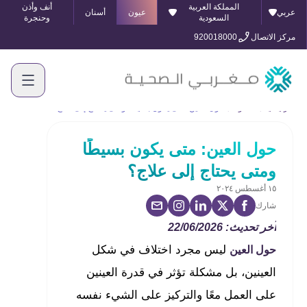
المملكة العربية
أنف وأذن
عربي
عيون
أسنان
السعودية
وحنجرة
مركز الاتصال
920018000
الرئيسية
المدونة
حول العين: متى يكون بسيطًا ومتى يحتاج إلى علاج؟
حول العين: متى يكون بسيطًا
ومتى يحتاج إلى علاج؟
١٥ أغسطس ٢٠٢٤
شارك
آخر تحديث: 22/06/2026
ليس مجرد اختلاف في شكل
حول العين
العينين، بل مشكلة تؤثر في قدرة العينين
على العمل معًا والتركيز على الشيء نفسه