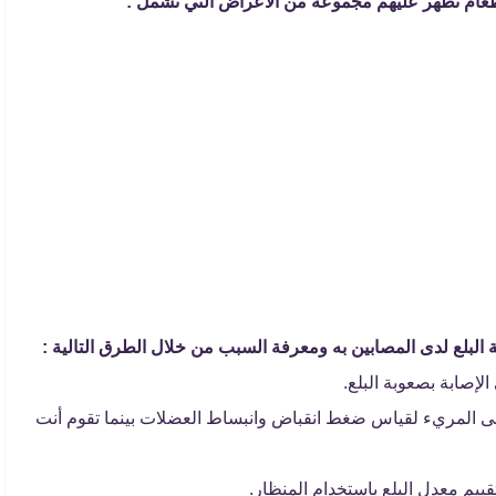
لطعام تظهر عليهم مجموعة من الأعراض التي تشمل :
البلع لدى المصابين به ومعرفة السبب من خلال الطرق التالية :
إصابة بصعوبة البلع.
ى المريء لقياس ضغط انقباض وانبساط العضلات بينما تقوم أنت
قييم معدل البلع باستخدام المنظار.