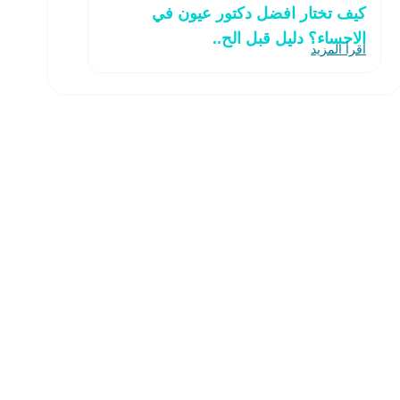
كيف تختار افضل دكتور عيون في
الاحساء؟ دليل قبل الح..
اقرأ المزيد