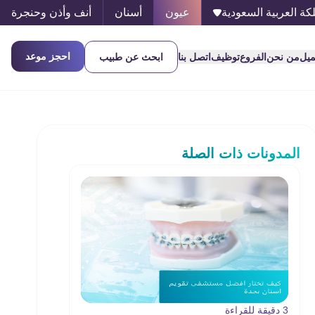
كة العربية السعودية
عيون
أسنان
أنف وأذن وحنجرة
احجز موعد
ميل
من نحن
الفروع
توظيف
اتصل بنا
ابحث عن طبيب
المدونات ذات الصلة
3 دقيقة للقراءة