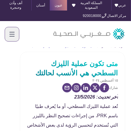
المملكة العربية
أنف وأذن
عربي
عيون
أسنان
السعودية
وحنجرة
مركز الاتصال
920018000
الرئيسية
المدونة
متى تكون عملية الليزك السطحي هي الأنسب لحالتك
متى تكون عملية الليزك
السطحي هي الأنسب لحالتك
١٥ أغسطس ٢٠٢٤
شارك
آخر تحديث: 23/5/2026
تُعد عملية الليزك السطحي، أو ما يُعرف طبيًا
باسم PRK، من إجراءات تصحيح النظر بالليزر
التي تُستخدم لتحسين الرؤية لدى بعض الأشخاص