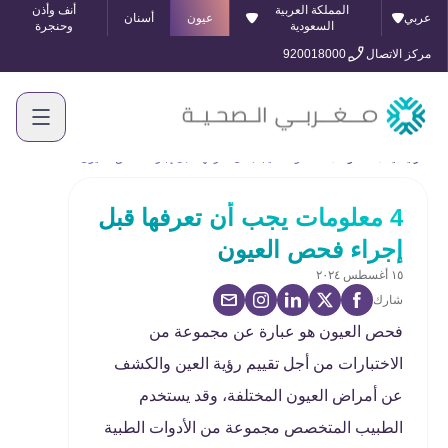
المملكة العربية
أنف وأذن
عربي
عيون
أسنان
السعودية
وحنجرة
مركز الاتصال
920018000
الرئيسية
المدونة
4 معلومات يجب أن تعرفها قبل إجراء فحص العيون
4 معلومات يجب أن تعرفها قبل
إجراء فحص العيون
١٥ أغسطس ٢٠٢٤
شارك
فحص العيون هو عبارة عن مجموعة من
الاختبارات من أجل تقييم رؤية العين والكشف
عن أمراض العيون المختلفة، وقد يستخدم
الطبيب المتخصص مجموعة من الأدوات الطبية