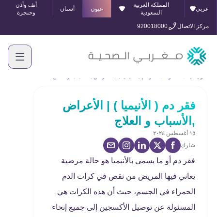
المملكة العربية
أنف وأذن
عربي
عيون
أسنان
السعودية
وحنجرة
مركز الاتصال
920018000
الرئيسية
المدونة
فقر دم ( الأنيميا ) | الأعراض ,الأسباب و العلاج
فقر دم ( الأنيميا ) | الأعراض
,الأسباب و العلاج
١٥ أغسطس ٢٠٢٤
شارك
فقر دم أو ما يسمى بالأنيميا هو حالة مرضية
يعاني فيها المريض من نقص في كرات الدم
الحمراء في الجسم، حيث أن هذه الكرات هي
المسئولة عن توصيل الأكسجين إلى جميع إنحاء