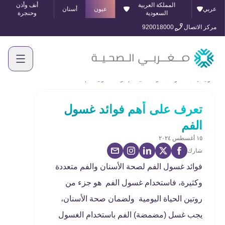
المملكة العربية
أنف وأذن
عربي
عيون
أسنان
السعودية
وحنجرة
مركز الاتصال
920018000
الرئيسية
المدونة
تعرف على أهم فوائد غسول الفم
تعرف على أهم فوائد غسول
الفم
١٥ أغسطس ٢٠٢٤
شارك
فوائد غسول الفم لصحة الأسنان والفم متعددة
وكثيرة، فاستخدام غسول الفم هو جزء من
روتين الحياة اليومية ولضمان صحة الأسنان،
يجب غسل (مضمضة) الفم باستخدام الغسول