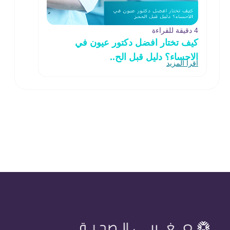
4 دقيقة للقراءة
كيف تختار افضل دكتور عيون في
الاحساء؟ دليل قبل الح..
اقرأ المزيد