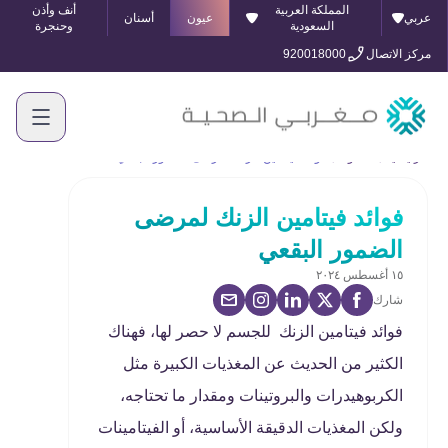
المملكة العربية
أنف وأذن
عربي
عيون
أسنان
السعودية
وحنجرة
مركز الاتصال
920018000
الرئيسية
المدونة
فوائد فيتامين الزنك لمرضى الضمور البقعي
فوائد فيتامين الزنك لمرضى
الضمور البقعي
١٥ أغسطس ٢٠٢٤
شارك
فوائد فيتامين الزنك للجسم لا حصر لها، فهناك
الكثير من الحديث عن المغذيات الكبيرة مثل
الكربوهيدرات والبروتينات ومقدار ما تحتاجه،
ولكن المغذيات الدقيقة الأساسية، أو الفيتامينات