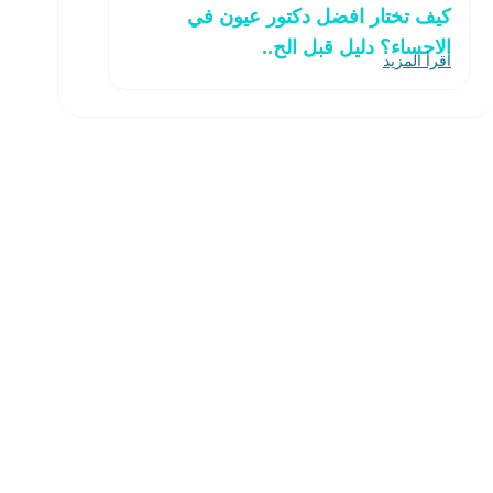
كيف تختار افضل دكتور عيون في
الاحساء؟ دليل قبل الح..
اقرأ المزيد