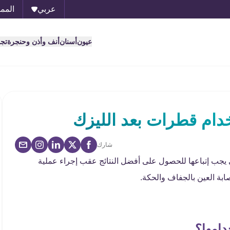
عربي
الممل
عيون
أسنان
أنف وأذن وحنجرة
تج
ام قطرات بعد الليزك
شارك
 يجب إتباعها للحصول على أفضل النتائج عقب إجراء عملية
ابة العين بالجفاف والحكة.
دامها؟