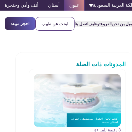
كة العربية السعودية
عيون
أسنان
أنف وأذن وحنجرة
احجز موعد
ميل
من نحن
الفروع
توظيف
اتصل بنا
ابحث عن طبيب
المدونات ذات الصلة
3 دقيقة للقراءة