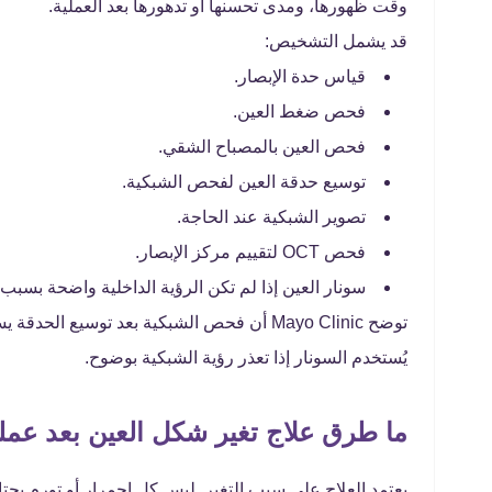
وقت ظهورها، ومدى تحسنها أو تدهورها بعد العملية.
قد يشمل التشخيص:
قياس حدة الإبصار.
فحص ضغط العين.
فحص العين بالمصباح الشقي.
توسيع حدقة العين لفحص الشبكية.
تصوير الشبكية عند الحاجة.
فحص OCT لتقييم مركز الإبصار.
سونار العين إذا لم تكن الرؤية الداخلية واضحة بسبب 
توضح Mayo Clinic أن فحص الشبكية بعد توسيع 
يُستخدم السونار إذا تعذر رؤية الشبكية بوضوح.
ما طرق علاج تغير شكل العين بعد عملي
يعتمد العلاج على سبب التغير. ليس كل احمرار أو تورم يح