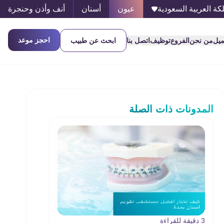
كة العربية السعودية
عيون
أسنان
أنف وأذن وحنجرة
احجز موعد
ميل
من نحن
الفروع
توظيف
اتصل بنا
ابحث عن طبيب
المدونات ذات الصلة
3 دقيقة للقراءة