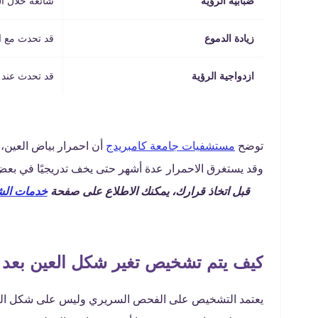
ضبابية الرؤية
شائعة خلال ا
زيادة الدموع
قد تحدث مع ال
ازدواجية الرؤية
قد تحدث عند
توضح
مستشفيات جامعة كامبريدج
أن احمرار بياض العين، ت
وقد يستغرق الاحمرار عدة أشهر حتى يخف تدريجيًا في بعض
قبل اتخاذ قرارك، يمكنك الاطلاع على صفحة
خدمات الش
كيف يتم تشخيص تغير شكل العين بعد ع
يعتمد التشخيص على الفحص السريري وليس على شكل العي