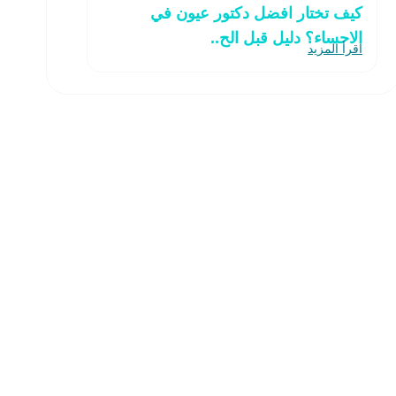
كيف تختار افضل دكتور عيون في
الاحساء؟ دليل قبل الح..
اقرأ المزيد