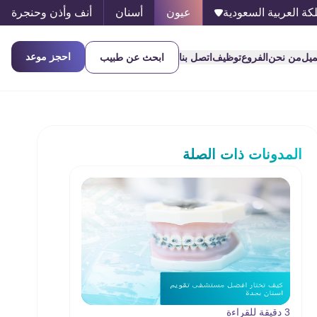
كة العربية السعودية
عيون
أسنان
أنف وأذن وحنجرة
احجز موعد
ميل
من نحن
الفروع
توظيف
اتصل بنا
ابحث عن طبيب
المدونات ذات الصلة
3 دقيقة للقراءة