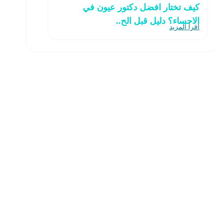
كيف تختار افضل دكتور عيون في
الاحساء؟ دليل قبل الح..
اقرأ المزيد