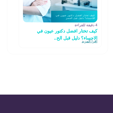
4 دقيقة للقراءة
كيف تختار افضل دكتور عيون في
الاحساء؟ دليل قبل الح..
اقرأ المزيد