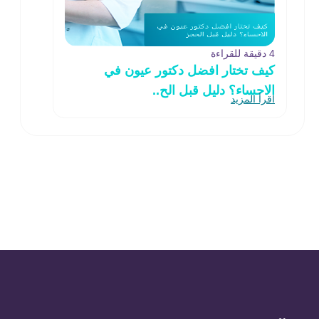
4 دقيقة للقراءة
كيف تختار افضل دكتور عيون في
الاحساء؟ دليل قبل الح..
اقرأ المزيد