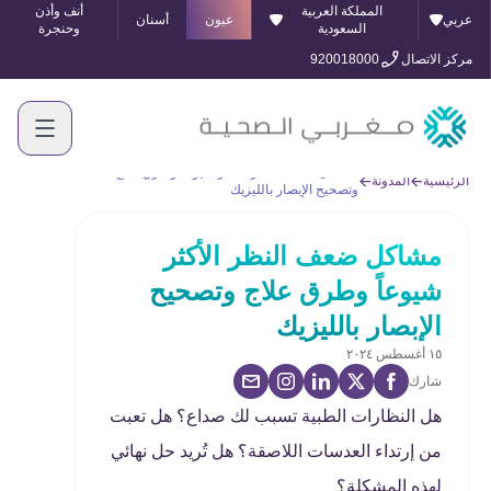
المملكة العربية
أنف وأذن
عربي
عيون
أسنان
السعودية
وحنجرة
مركز الاتصال
920018000
مشاكل ضعف النظر الأكثر شيوعاً وطرق علاج
الرئيسية
المدونة
وتصحيح الإبصار بالليزيك
مشاكل ضعف النظر الأكثر
شيوعاً وطرق علاج وتصحيح
الإبصار بالليزيك
١٥ أغسطس ٢٠٢٤
شارك
هل النظارات الطبية تسبب لك صداع؟ هل تعبت
من إرتداء العدسات اللاصقة؟ هل تُريد حل نهائي
لهذه المشكلة؟