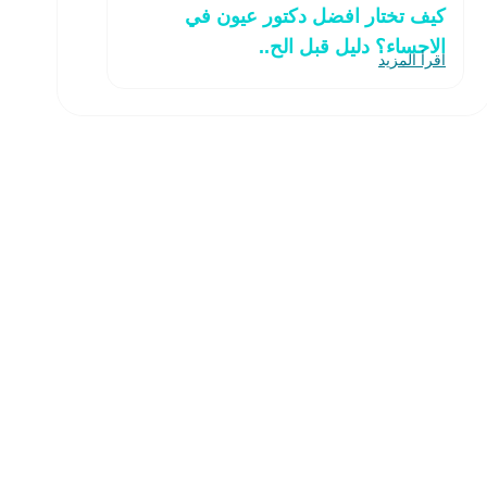
كيف تختار افضل دكتور عيون في
الاحساء؟ دليل قبل الح..
اقرأ المزيد