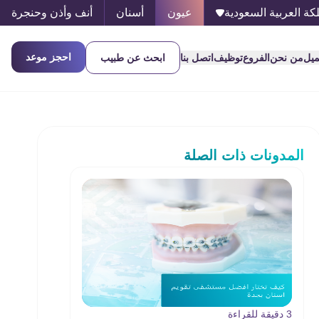
كة العربية السعودية
عيون
أسنان
أنف وأذن وحنجرة
احجز موعد
ميل
من نحن
الفروع
توظيف
اتصل بنا
ابحث عن طبيب
المدونات ذات الصلة
3 دقيقة للقراءة