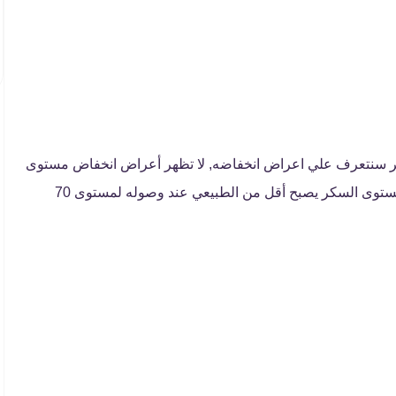
فطر سنتعرف علي اعراض انخفاضه, لا تظهر أعراض انخفاض مستوى
السكر إلا عند وصوله للمستوى الخمسين، على الرغم أن مستوى السكر يصبح أقل من الطبيعي عند وصوله لمستوى 70