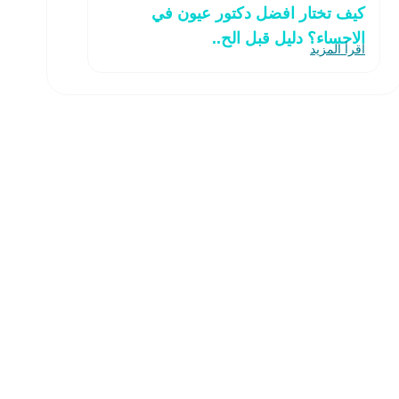
كيف تختار افضل دكتور عيون في
الاحساء؟ دليل قبل الح..
اقرأ المزيد