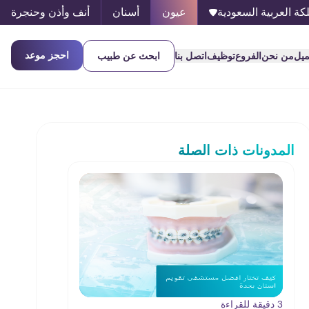
كة العربية السعودية
عيون
أسنان
أنف وأذن وحنجرة
احجز موعد
ميل
من نحن
الفروع
توظيف
اتصل بنا
ابحث عن طبيب
المدونات ذات الصلة
3 دقيقة للقراءة