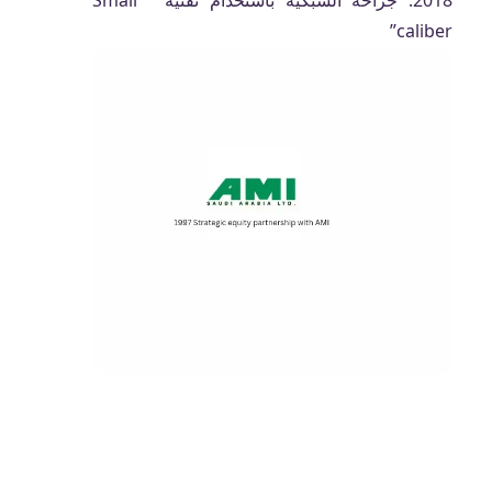
2018: جراحة الشبكية باستخدام تقنية ” Small
caliber”