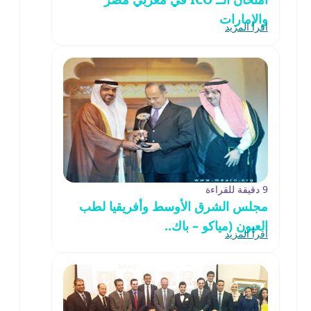
والإمارات
اقرأ المزيد
9 دقيقة للقراءة
مجلس الشرق الأوسط وأفريقيا لطب
العيون (مياكو – باك..
اقرأ المزيد