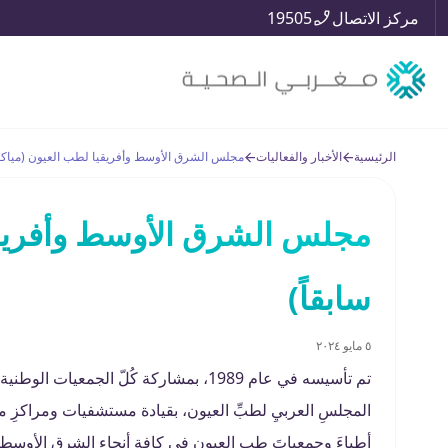
مركز الاتصال
19505
الرئيسية
الأخبار والفعاليات
مجلس الشرق الأوسط وأفريقيا لطب العيون (مياكو –
مجلس الشرق الأوسط وأفريقيا
سابقاً)
٥ مايو ٢٠٢٤
تم تأسيسه في عام 1989، بمشاركة كُلّ الج
المجلسِ العربيِ لطبِّ العيون، بقيادة مستشفيات ومراكزِ مغر
أطباءَ وجمعياتَ طب العيون في كافة أنحاء الشرق الأوسطِ و