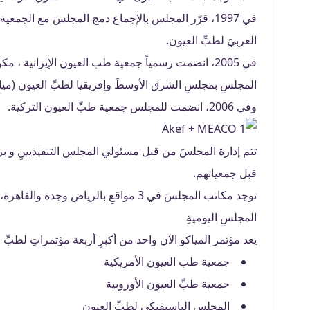
في 1997، قرّر المجلس بالإجماع دمج المجلسَ مع الجم
العربيَ لطبِّ العيون.
المجلسِ بمجلسِ الشرق الأوسطَ وإفريقيا لطبِّ العيون (ميا
وفي 2006، انضمت للمجلس جمعية طبِّ العيون التركية.
تتم إدارة المجلسَ من قبل مسئولي المجلس التنفيذيينِ و ب
قبل جمعياتهم.
توجد مكاتب المجلسَ في 3 مواقعِ بالريا
المجلسِ اليوميةِ
يعد مؤتمر المياكو الآن واحد من أكبرِ أربعة مؤتمراتِ لطبّ
جمعية طب العيون الأمريكية
جمعية طبِّ العيون الأوروبية
المجلس الباسيفيكي لطبِّ العيون