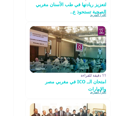
لتعزيز ريادتها في طب الأسنان مغربي
الصحية تستحوذ ع..
اقرأ المزيد
11 دقيقة للقراءة
امتحان الــ ICO في مغربي مصر
والإمارات
اقرأ المزيد