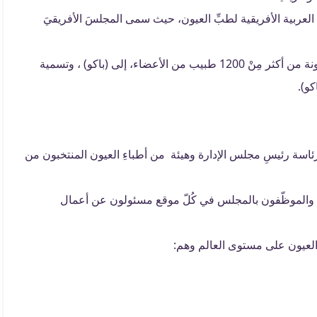
عية العربية الأفريقية لطبِّ العيون، حيث سمى المجلسَ الأفريقيَ
في 2005، انضمت رسمياً جمعية طب العيون الإيرانية ، مكونة من أكثر مِنْ 1200 طبيب من الأعضاء، إلى (باكو) ، وتسمية
كو).
رئاسة رئيسِ مجلس الإدارة وهيئة من أطباءِ العيون المنتخبون من
ض وجدة والقاهرة، والموظّفون بالمجلس في كُلّ موقع مسئولون عن أعمال
ِ العيون على مستوى العالم وهم: