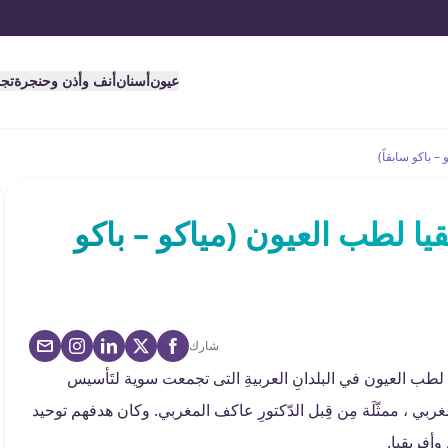
عيون
أسنان
أنف وأذن وحنجرة
تج
 باكو سابقاً)
 لطب العيون (مياكو – باكو
شارك
معيات الوطنية لطب العيون في البلدانِ العربيةِ التى تجمعت سوية لتَأسيس
بي ، ممثّلَة مِن قِبل الدّكتورِ عاكف المغربي. وكان هدفهم توحيد
أفريقيا.