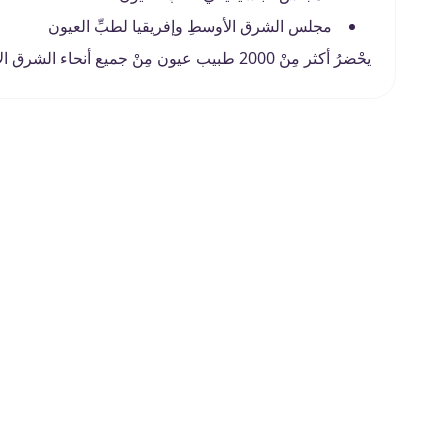
مجلس الشرق الأوسطِ وإفريقيا لطبِّ العيون
يحْضرُ أكثر مِنْ 2000 طبيب عيون مِنْ جميع أنحاء الشرق الأوسطِ وأفريقيا مؤتمر المياكو وذلك كُلّ سنتين.