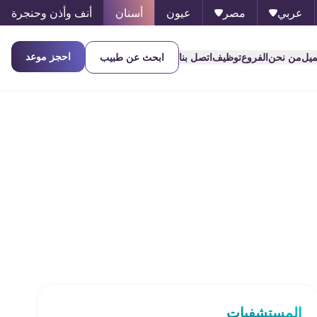
عربي
مصر
عيون
أسنان
أنف وأذن وحنجرة
احجز موعد
ميل
من نحن
الفروع
توظيف
اتصل بنا
ابحث عن طبيب
المستشفيات