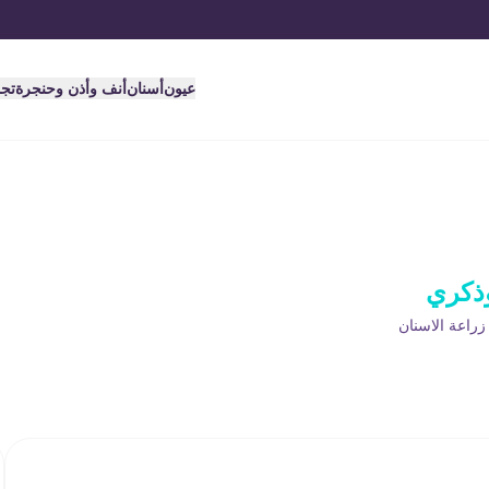
عيون
أسنان
أنف وأذن وحنجرة
تج
وذكري
راعة الاسنان