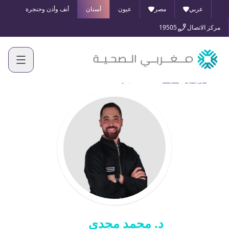
عربي
مصر
عيون
أسنان
أنف وأذن وحنجرة
مركز الاتصال
19505
الرئيسية
أطبائنا
د. محمد مجدي
د. محمد مجدي