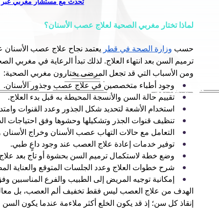
تحدث مع مستشار مغربي عبر 
لماذا تختار مغربي الصحية لعلاج عصب الأسنان؟
حسب
وزارة الصحة في قطر
يعتمد نجاح علاج عصب الأسنان عل
ترميم السن بعد انتهاء العلاج. لذلك تبدأ الرعاية في مغربي الص
ومن الأسباب التي قد تجعل المرضى يختارون مغربي الصحية:
وجود أطباء متخصصين في علاج عصب وجذور الأسنان.
تقييم حالة السن والأنسجة المحيطة به قبل بدء العلاج.
استخدام الأشعة لتحديد شكل الجذور وعدد القنوات وامتداد
تنظيف قنوات الجذر وتشكيلها وحشوها وفق احتياجات الح
التعامل مع حالات التهاب عصب الأسنان وخراج الأسنان و
توفير خدمات إعادة علاج العصب عند وجود داعٍ طبي.
وضع خطة لاستكمال ترميم السن بحشوة أو تاج بعد علاج 
شرح خطوات العلاج وعدد الجلسات المتوقع والعناية المطل
إمكانية توجيه المريض إلى الطبيب والفرع المناسبين وف
الهدف من علاج العصب ليس فقط تخفيف ألم العصب، بل معالجة 
إنقاذ كل سن؛ إذ قد يكون الخلع أكثر ملاءمة عندما يكون السن 