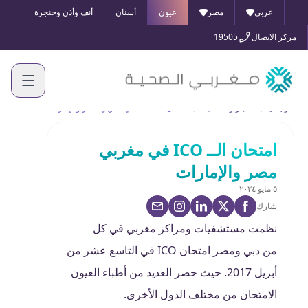
عربي
مصر
عيون
أسنان
أنف وأذن وحنجرة
مركز الاتصال
19505
الرئيسية
الأخبار والفعاليات
امتحان الــ ICO في مغربي مصر والإمارات
امتحان الــ ICO في مغربي
مصر والإمارات
٥ مايو ٢٠٢٤
شارك
نظمت مستشفيات ومراكز مغربي في كل
من دبي ومصر امتحان ICO في التاسع عشر من
أبريل 2017. حيث حضر العديد من أطباء العيون
الامتحان من مختلف الدول الأخرى.