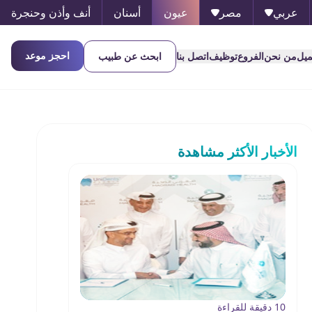
عربي
مصر
عيون
أسنان
أنف وأذن وحنجرة
احجز موعد
ميل
من نحن
الفروع
توظيف
اتصل بنا
ابحث عن طبيب
الأخبار الأكثر مشاهدة
10 دقيقة للقراءة