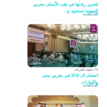
لتعزيز ريادتها في طب الأسنان مغربي
الصحية تستحوذ ع..
اقرأ المزيد
13 دقيقة للقراءة
امتحان الــ ICO في مغربي مصر
والإمارات
اقرأ المزيد