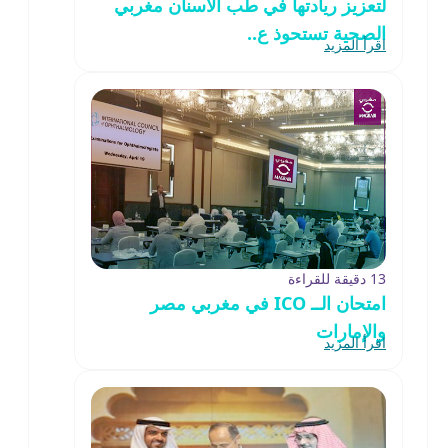
لتعزيز ريادتها في طب الأسنان مغربي
الصحية تستحوذ ع..
اقرأ المزيد
13 دقيقة للقراءة
امتحان الــ ICO في مغربي مصر
والإمارات
اقرأ المزيد