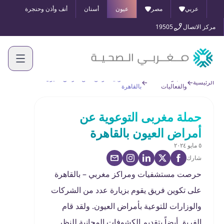
عربي
مصر
عيون
أسنان
أنف وأذن وحنجرة
مركز الاتصال
19505
الأخبار
حملة مغربى التوعوية عن أمراض العيون
الرئيسية
والفعاليات
بالقاهرة
حملة مغربى التوعوية عن
أمراض العيون بالقاهرة
٥ مايو ٢٠٢٤
شارك
حرصت مستشفيات ومراكز مغربي – بالقاهرة
على تكوين فريق يقوم بزيارة عدد من الشركات
والوزارات للتوعية بأمراض العيون. ولقد قام
الفريق أيضاً بتقديم الكشوفات المجانية للنظر