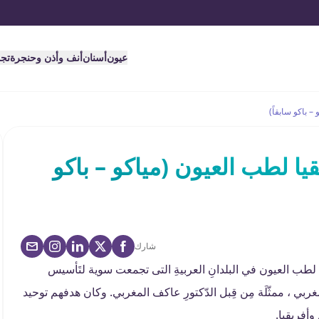
عيون
أسنان
أنف وأذن وحنجرة
تج
 باكو سابقاً)
 لطب العيون (مياكو – باكو
شارك
معيات الوطنية لطب العيون في البلدانِ العربيةِ التى تجمعت سوية لتَأسيس
بي ، ممثّلَة مِن قِبل الدّكتورِ عاكف المغربي. وكان هدفهم توحيد
أفريقيا.