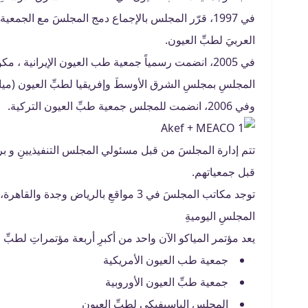
في 1997، قرّر المجلس بالإجماع دمج المجلسَ مع الجم
العربيَ لطبِّ العيون.
المجلسِ بمجلسِ الشرق الأوسطَ وإفريقيا لطبِّ العيون (ميا
وفي 2006، انضمت للمجلس جمعية طبِّ العيون التركية.
تتم إدارة المجلسَ من قبل مسئولي المجلس التنفيذيينِ و ب
قبل جمعياتهم.
توجد مكاتب المجلسَ في 3 مواقعِ بالريا
المجلسِ اليوميةِ
يعد مؤتمر المياكو الآن واحد من أكبرِ أربعة مؤتمراتِ لطبّ
جمعية طب العيون الأمريكية
جمعية طبِّ العيون الأوروبية
المجلس الباسيفيكي لطبِّ العيون