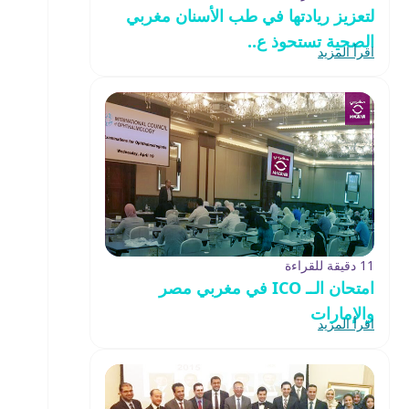
لتعزيز ريادتها في طب الأسنان مغربي
الصحية تستحوذ ع..
اقرأ المزيد
11 دقيقة للقراءة
امتحان الــ ICO في مغربي مصر
والإمارات
اقرأ المزيد