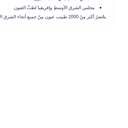
مجلس الشرق الأوسطِ وإفريقيا لطبِّ العيون
يحْضرُ أكثر مِنْ 2000 طبيب عيون مِنْ جميع أنحاء الشرق الأوسطِ وأفريقيا مؤتمر المياكو وذلك كُلّ سنتين.