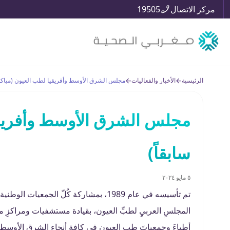
مركز الاتصال
19505
الرئيسية
الأخبار والفعاليات
مجلس الشرق الأوسط وأفريقيا لطب العيون (مياكو –
مجلس الشرق الأوسط وأفريقيا
سابقاً)
٥ مايو ٢٠٢٤
تم تأسيسه في عام 1989، بمشاركة كُلّ الج
المجلسِ العربيِ لطبِّ العيون، بقيادة مستشفيات ومراكزِ مغر
أطباءَ وجمعياتَ طب العيون في كافة أنحاء الشرق الأوسطِ و