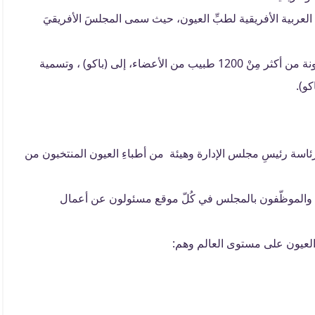
عية العربية الأفريقية لطبِّ العيون، حيث سمى المجلسَ الأفريقيَ
في 2005، انضمت رسمياً جمعية طب العيون الإيرانية ، مكونة من أكثر مِنْ 1200 طبيب من الأعضاء، إلى (باكو) ، وتسمية
كو).
رئاسة رئيسِ مجلس الإدارة وهيئة من أطباءِ العيون المنتخبون من
ض وجدة والقاهرة، والموظّفون بالمجلس في كُلّ موقع مسئولون عن أعمال
ِ العيون على مستوى العالم وهم: