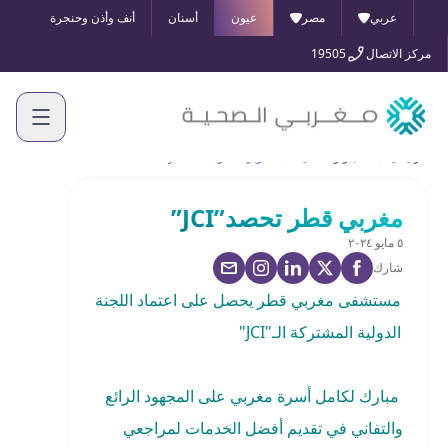
عربي
مصر
عيون
أسنان
أنف وأذن وحنجرة
مركز الاتصال
19505
الرئيسية
الأخبار والفعاليات
مغربي قطر تحصد”JCI”
مغربي قطر تحصد”JCI”
٥ مايو ٢٠٢٤
شارك
مستشفى مغربي قطر
يحصل على اعتماد اللجنة
الدولية المشتركة الـ"JCI"
مبارك لكامل أسرة مغربي على المجهود الرائع
والتفاني في تقديم أفضل الخدمات لمراجعي