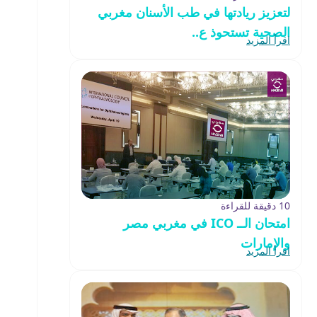
لتعزيز ريادتها في طب الأسنان مغربي
الصحية تستحوذ ع..
اقرأ المزيد
10 دقيقة للقراءة
امتحان الــ ICO في مغربي مصر
والإمارات
اقرأ المزيد