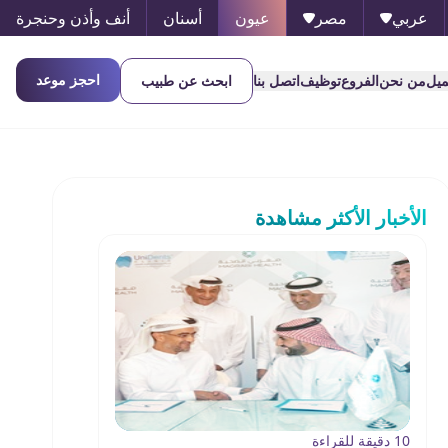
عربي
مصر
عيون
أسنان
أنف وأذن وحنجرة
احجز موعد
ميل
من نحن
الفروع
توظيف
اتصل بنا
ابحث عن طبيب
الأخبار الأكثر مشاهدة
10 دقيقة للقراءة