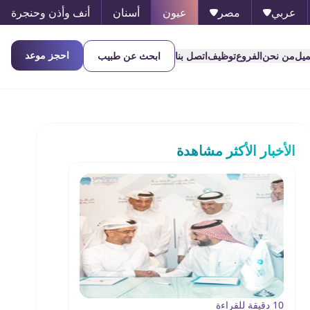
عربي
مصر
عيون
أسنان
أنف وأذن وحنجرة
احجز موعد
ميل
من نحن
الفروع
توظيف
اتصل بنا
ابحث عن طبيب
الأخبار الأكثر مشاهدة
10 دقيقة للقراءة