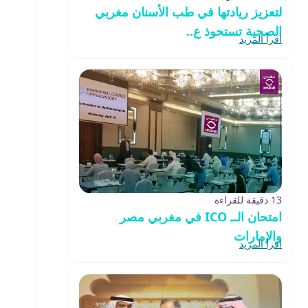
لتعزيز ريادتها في طب الأسنان مغربي
الصحية تستحوذ ع..
اقرأ المزيد
13 دقيقة للقراءة
امتحان الــ ICO في مغربي مصر
والإمارات
اقرأ المزيد