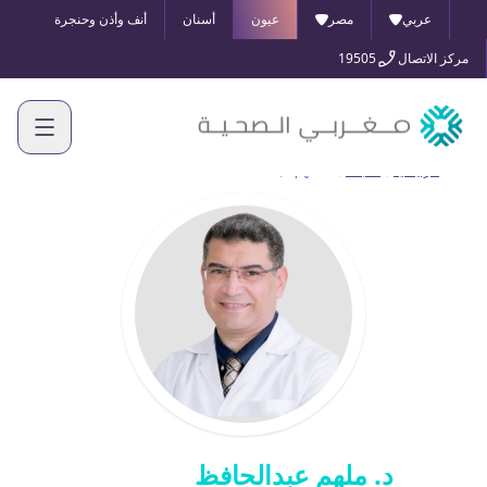
عربي
مصر
عيون
أسنان
أنف وأذن وحنجرة
مركز الاتصال
19505
الرئيسية
أطبائنا
د. ملهم عبدالحافظ
د. ملهم عبدالحافظ