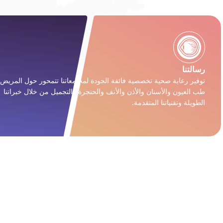
رسالتنا
توفير رعاية صحية تخصصية فائقة الجودة لمجتمعاتنا تتمحور حول المريض
طب العيون والأسنان والأذن والأنف والحنجرة والتجميل من خلال خبراتنا
الطويلة وتقنياتنا المتقدمة.