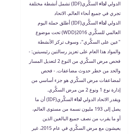
الدولي
لداء
السكَّري(IDF) تشمل أنشطة مختلفة
تجري في جميع أنحاء العالم. الاتحاد
الدولي
لداء
السكَّري(IDF) أطلق حملة اليوم
العالمي للسكَّري 2016(WDD) تحت موضوع
"عين على السكَّري"، وسوف تركز الأنشطة
والمواد هذا العام على تعزيز رسالتين رئيسيتين: -
فحص مرض السكَّري من النوع 2 لتعديل المسار
والحد من خطر حدوث مضاعفات. - فحص
لمضاعفات مرض السكَّري هو جزء أساسي من
إدارة نوع 1 ونوع 2 من مرض السكَّري.
ويقدر الاتحاد الدولي
لداء
السكَّري(IDF) أن ما
يصل إلى 193 مليون نسمة من مستوى العالم،
أو ما يقرب من نصف جميع البالغين الذين
يعيشون مع مرض السكَّري في عام 2015، غير