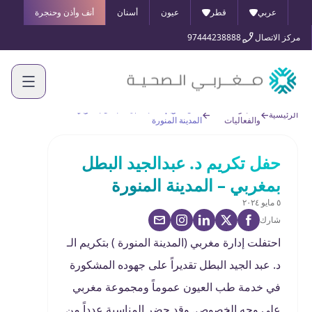
عربي
قطر
عيون
أسنان
أنف وأذن وحنجرة
مركز الاتصال
97444238888
الأخبار
حفل تكريم د. عبدالجيد البطل بمغربي –
الرئيسية
والفعاليات
المدينة المنورة
حفل تكريم د. عبدالجيد البطل
بمغربي – المدينة المنورة
٥ مايو ٢٠٢٤
شارك
احتفلت إدارة مغربي (المدينة المنورة ) بتكريم الـ
د. عبد الجيد البطل تقديراً على جهوده المشكورة
في خدمة طب العيون عموماً ومجموعة مغربي
على وجه الخصوص. وقد حضر المناسبة عدداً من