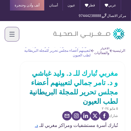
عربي
قطر
عيون
أسنان
أنف وأذن وحنجرة
مركز الاتصال
97444238888
مغربي تُبارك للـ د. وليد غباشي و د. تامر جمالي
الأخبار
الرئيسية
لتعيينهم أعضاء مجلس تحرير للمجلة البريطانية
والفعاليات
لطب العيون
مغربي تُبارك للـ د. وليد غباشي
و د. تامر جمالي لتعيينهم أعضاء
مجلس تحرير للمجلة البريطانية
لطب العيون
٥ مايو ٢٠٢٤
شارك
تُبارك أسرة مستشفيات ومراكز مغربي للـ
د.