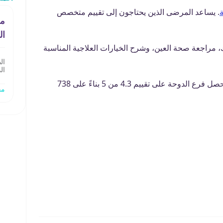
ة
. يساعد المرضى الذين يحتاجون إلى تقييم متخصص
مغ
ال
، مراجعة صحة العين، وشرح الخيارات العلاجية المناسبة
ال
ال
حجز أكثر من 300 مريض موعدًا مع د. أحمد العنتبلي في مغربي الصحية – الدوحة، مما يعكس ثقة متزايدة في رعايته الطبية. كما حصل فرع الدوحة على تقييم 4.3 من 5 بناءً على 738
مف