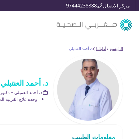
مركز الاتصال
97444238888
الرئيسية
أطبائنا
د. أحمد العنتبلي
د. أحمد العنتبلي
د. أحمد العنتبلي – دكت
وحدة علاج القرنية ال
معلومات الطبيب