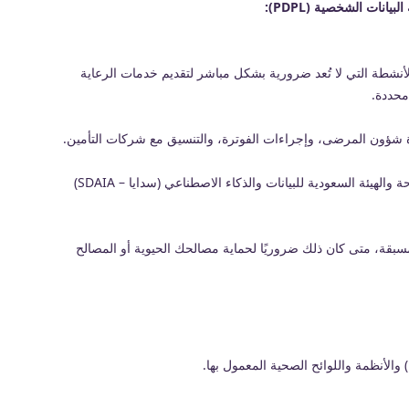
نات الشخصية (PDPL):
 الأنشطة التي لا تُعد ضرورية بشكل مباشر لتقديم خدمات الرعاية
محددة.
رة شؤون المرضى، وإجراءات الفوترة، والتنسيق مع شركات التأمين.
يجوز لمغربي الصحية معالجة البيانات الشخصية للامتثال للالتزامات النظامية والتنظيمية المطبقة، بما في ذلك المتطلبات المفروضة من قبل وزارة الصحة والهيئة السعودية للبيانات والذكاء الاصطناعي (سدايا – SDAIA)
سبقة، متى كان ذلك ضروريًا لحماية مصالحك الحيوية أو المصالح