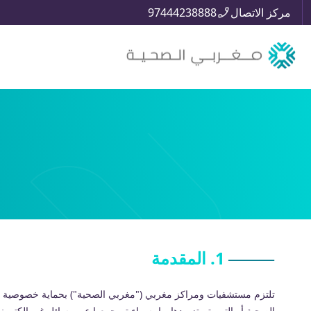
مركز الاتصال
97444238888
1. المقدمة
تلتزم مستشفيات ومراكز مغربي ("مغربي الصحية") بحماية خصوصية وسر
الصحية أو التي يتم تزويدها بها، سواء تم جمعها عبر وسائل غير إلكترون