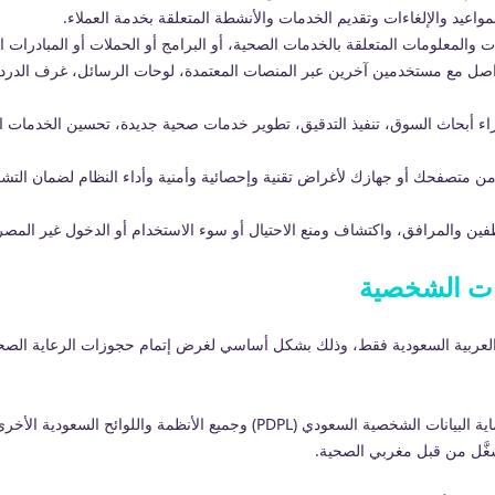
اعيد والإلغاءات وتقديم الخدمات والأنشطة المتعلقة بخدمة العملاء.
ات والمعلومات المتعلقة بالخدمات الصحية، أو البرامج أو الحملات أو المبادرات 
لتواصل مع مستخدمين آخرين عبر المنصات المعتمدة، لوحات الرسائل، غرف ال
جراء أبحاث السوق، تنفيذ التدقيق، تطوير خدمات صحية جديدة، تحسين الخدمات الحا
 من متصفحك أو جهازك لأغراض تقنية وإحصائية وأمنية وأداء النظام لضمان التشغ
ظفين والمرافق، واكتشاف ومنع الاحتيال أو سوء الاستخدام أو الدخول غير الم
عربية السعودية فقط، وذلك بشكل أساسي لغرض إتمام حجوزات الرعاية الصحية، 
تقوم مغربي الصحية بمعالجة جميع البيانات الشخصية امتثالًا لـ نظام حماية البيانا
شغَّل من قبل مغربي الصحية.