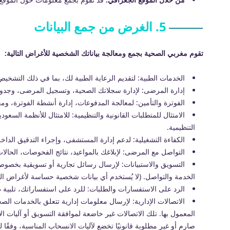
5. الغرض من جمع البيانات
تقوم مغربي الصحية بجمع ومعالجة بياناتك الشخصية للأغراض التالية:
الخدمات الطبية: لتقديم الرعاية الطبية لك، بما في ذلك التشخيص 
إدارة المرضى: لإدارة سجلاتك الصحية، وتسجيل المرضى، وجدولة
الفوترة والتأمين: لمعالجة المدفوعات، إدارة أنشطة الفوترة، وم
الامتثال للمتطلبات القانونية والتنظيمية: للامتثال للأنظمة السعو
التنظيمية.
الكفاءة التشغيلية: لدعم إدارة المستشفى، وإجراء التدقيق الدا
التواصل مع المرضى: لإبلاغك بالمواعيد، نتائج الفحوصات، الحالا
التسويق والاستبيانات: لإرسال رسائل تجارية أو تسويقية بخ
الخدمة والتواصل. (لا يُستخدم أي بيانات شخصية حساسة لأغراض ال
الرد على الاستفسارات والطلبات: للرد على استفساراتك، تلبية ط
الاتصالات الإدارية: لإرسال معلومات إدارية تتعلق بالخدمات الصح
المعمول بها. تلك الاتصالات غير خاضعة لموافقة التسويق أو آليات ا
صارم أو غير مطلوبة قانونيًا تخضع لآليات الانسحاب المناسبة، وفقًا لنظا