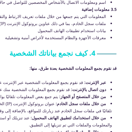
اسم ومعلومات الاتصال بالأشخاص المخصصين للتواصل في حال
3.5 معلومات إضافية
المعلومات التي يتم جمعها من خلال ملفات تعريف الارتباط والتق
ملفات سجل الخادم، بما في ذلك عناوين بروتوكول الإنترنت (IP)، نوع المتصفح، ووقت الوصول
بيانات استخدام تطبيقات الهاتف المحمول
معرفات الأجهزة والنظام المستخدمة لأغراض أمنية وتشغيلية
4. كيف نجمع بياناتك الشخصية
قد نقوم بجمع المعلومات الشخصية بعدة طرق، منها:
عبر الإنترنت:
قد نقوم بجمع المعلومات الشخصية عبر الإنترنت عند زيارتك بوابة المرضى https://onlinebooking.magrabi.com.sa ، أو عند
دون اتصال بالإنترنت:
قد نقوم بجمع المعلومات الشخصية منك عندما
من خلال المتصفح أو الجهاز:
يتم جمع بعض المعلومات تلقائيًا 
من خلال ملفات سجل الخادم:
تلقائيًا في ملفات سجل الخادم عند زيارتك للمواقع، بالإضافة إلى وق
من خلال استخدامك لتطبيق الهاتف المحمول:
عند تنزيلك أو است
والمعلومات والملفات التي تم تنزيلها إلى التطبيق.
من خلال الموقع الجغرافي:
قد نقوم بجمع معلومات حول الموقع 