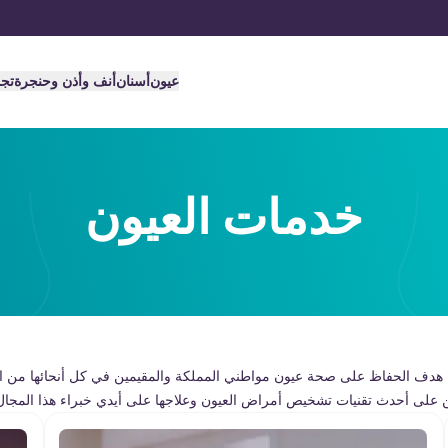
عيون
أسنان
أنف وأذن وحنجرة
تج
خدمات العيون
ھدف الحفاظ على صحة عیون مواطني المملكة والمقیمین في كل أنحائھا من ا
ن على أحدث تقنیات تشخیص أمراض العیون وعلاجھا على أیدي خبراء ھذا المجا