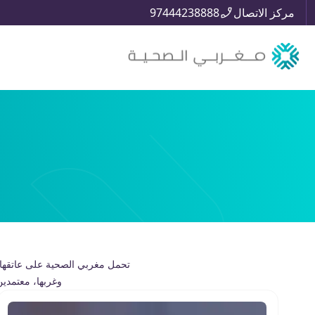
مركز الاتصال
97444238888
تحمل مغربي الصحیة على عاتقھا 
وغربھا، معتمدی