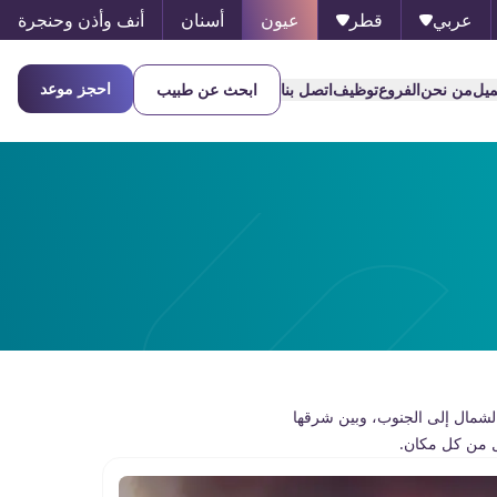
عربي
قطر
عيون
أسنان
أنف وأذن وحنجرة
احجز موعد
ميل
من نحن
الفروع
توظيف
اتصل بنا
ابحث عن طبيب
لشمال إلى الجنوب، وبین شرقھا
ل من كل مكان.